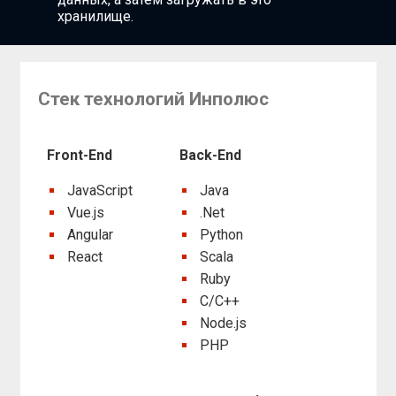
хранилище.
Стек технологий Инполюс
Front-End
Back-End
JavaScript
Java
Vue.js
.Net
Angular
Python
React
Scala
Ruby
C/C++
Node.js
PHP