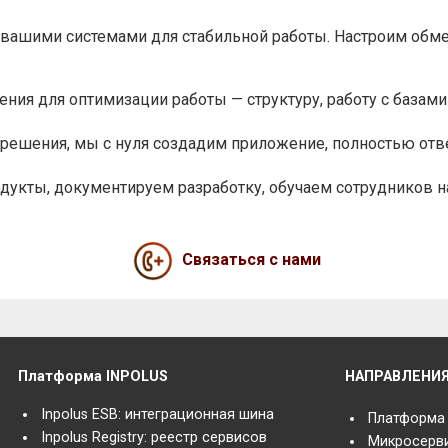
ашими системами для стабильной работы. Настроим обмен
я для оптимизации работы — структуру, работу с базами д
о решения, мы с нуля создадим приложение, полностью о
укты, документируем разработку, обучаем сотрудников н
Связаться с нами
Платформа INPOLUS
НАПРАВЛЕНИ
Inpolus ESB: интеграционная шина
Платформа
Inpolus Registry: реестр сервисов
Микросерв