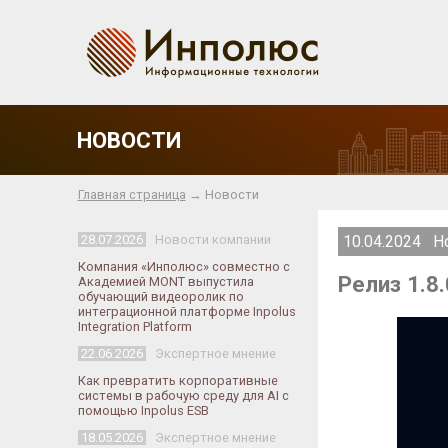
НОВОСТИ
Главная страница
→ Новости
28.07.2026
Новости компании
10.04.2024 Н
Компания «Инполюс» совместно с
Релиз 1.8
Академией MONT выпустила
обучающий видеоролик по
интеграционной платформе Inpolus
Integration Platform
22.06.2026
Экспертное мнение
Как превратить корпоративные
системы в рабочую среду для AI с
помощью Inpolus ESB
18.05.2026
Экспертное мнение