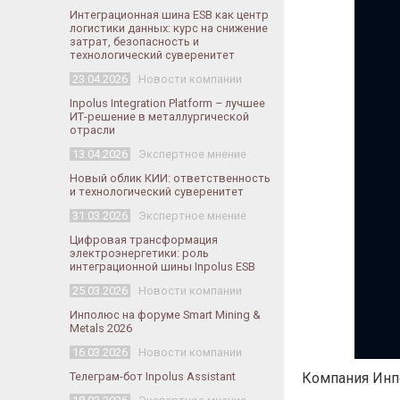
Интеграционная шина ESB как центр
логистики данных: курс на снижение
затрат, безопасность и
технологический суверенитет
23.04.2026
Новости компании
Inpolus Integration Platform – лучшее
ИТ-решение в металлургической
отрасли
13.04.2026
Экспертное мнение
Новый облик КИИ: ответственность
и технологический суверенитет
31.03.2026
Экспертное мнение
Цифровая трансформация
электроэнергетики: роль
интеграционной шины Inpolus ESB
25.03.2026
Новости компании
Инполюс на форуме Smart Mining &
Metals 2026
16.03.2026
Новости компании
Телеграм-бот Inpolus Assistant
Компания Инпо