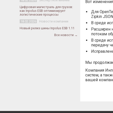
18.02.2026
Экспертное мнение
Вот изменения
Цифровая магистраль для грузов:
как Inpolus ESB оптимизирует
Для OpenTe
логистические процессы
Zipkin JSON 
18.02.2026
Новости компании
В среде ис
Новый релиз шины Inpolus ESB 1.11
Расширен н
потокам об
Все новости →
В среде ис
передачу че
Исправлены
Мы продолжае
Компания Инпо
систем, а так
вашей компан