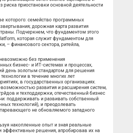
ез риска приостановки основной деятельности
ве которого: семейство программных
звертывания; дорожная карта развития
страны. Подчеркнем, что фундаментом этого
Platform, которая служит фундаментом для
, – финансового сектора, ритейла,
 невозможно без применения
ных бизнес- и ИТ-системах и процессах,
ий день золотым стандартом для решения
 технологии в течение многих лет
иятиях, в государственных организациях.
евозможностью развития и расширения систем,
грйдов и техподдержки, отечественный бизнес
чи: поддерживать и развивать собственный
ных технологий), и преодолевать
старевающего не обновляемого западного
льзуя накопленные опыт и зная реальные
и эффективные решения, апробировав их на