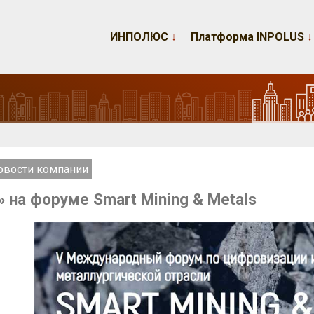
ИНПОЛЮС
↓
Платформа INPOLUS
↓
овости компании
 на форуме Smart Mining & Metals