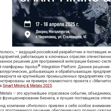
олюс», – ведущий российский разработчик и поставщик 
едприятий, работающих в ключевых отраслях отечественн
анное решение для программной интеграции бизнес-систем
®
 платформы Inpolus
Integration Platform. Данное решен
таллургических, добывающих и обрабатывающих предприяти
звернута на крупнейших промышленных предприятиях стр
нстрированы на примере совместного проекта с «Магнито
ма
Smart Mining & Metals 2025
.
& Metals – это крупнейшее отраслевое событие, объединяю
 функционирование бизнеса, и лучших поставщиков отече
тенд компании «Инполюс» привлек к себе особое внимани
о программного решения, обеспечившего полную сквозну