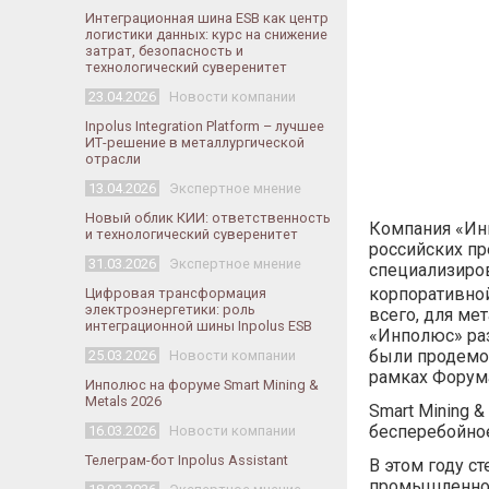
Интеграционная шина ESB как центр
логистики данных: курс на снижение
затрат, безопасность и
технологический суверенитет
23.04.2026
Новости компании
Inpolus Integration Platform – лучшее
ИТ-решение в металлургической
отрасли
13.04.2026
Экспертное мнение
Новый облик КИИ: ответственность
Компания «Инп
и технологический суверенитет
российских пр
31.03.2026
Экспертное мнение
специализиров
корпоративной
Цифровая трансформация
электроэнергетики: роль
всего, для ме
интеграционной шины Inpolus ESB
«Инполюс» ра
были продемо
25.03.2026
Новости компании
рамках Фору
Инполюс на форуме Smart Mining &
Metals 2026
Smart Mining 
бесперебойное
16.03.2026
Новости компании
Телеграм-бот Inpolus Assistant
В этом году с
промышленног