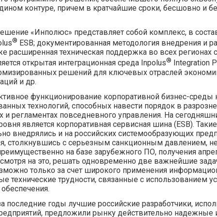
дином контуре, причем в кратчайшие сроки, бесшовно и б
ешение «Инполюс» представляет собой комплекс, в соста
®
olus
ESB; документированная методология внедрения и ра
кже расширенная техническая поддержка во всех регионах 
®
яется открытая интеграционная среда Inpolus
Integration 
омизированных решений для ключевых отраслей экономики
ций и др.
ктивное функционирование корпоративной бизнес-среды
анных технологий, способных навести порядок в разрознен
 и регламентах повседневного управления. На сегодняшн
уровня является корпоративная сервисная шина (ESB). Такие
но внедрялись и на российских системообразующих предпр
я, столкнувшись с серьезным санкционным давлением, н
реимущественно на базе зарубежного ПО, получения апре
смотря на это, решать одновременно две важнейшие зада
озможно только за счет широкого применения информацион
е технические трудности, связанные с использованием у
обеспечения.
 за последние годы лучшие российские разработчики, испо
предприятий, предложили рынку действительно надежные 