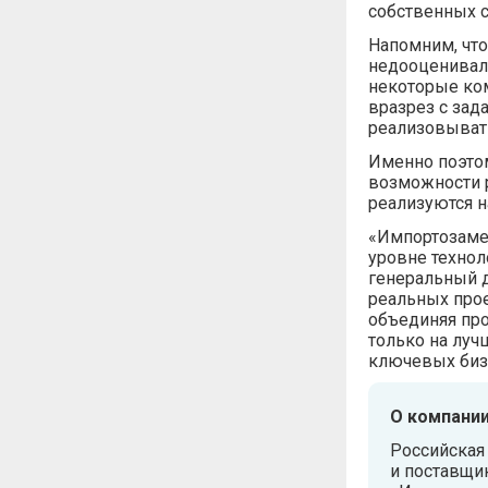
собственных ст
Напомним, что
недооценивала
некоторые ком
вразрез с зад
реализовывать
Именно поэтом
возможности р
реализуются н
«Импортозамещ
уровне технол
генеральный д
реальных прое
объединяя пр
только на луч
ключевых бизн
О компани
Российская
и поставщи