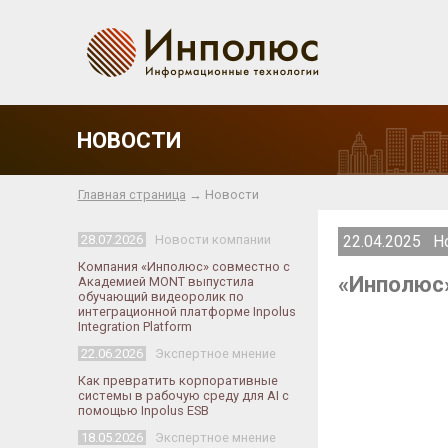
НОВОСТИ
Главная страница
→ Новости
28.07.2026
Новости компании
22.04.2025 Н
Компания «Инполюс» совместно с
«Инполюс»
Академией MONT выпустила
обучающий видеоролик по
интеграционной платформе Inpolus
Integration Platform
22.06.2026
Экспертное мнение
Как превратить корпоративные
системы в рабочую среду для AI с
помощью Inpolus ESB
18.05.2026
Экспертное мнение