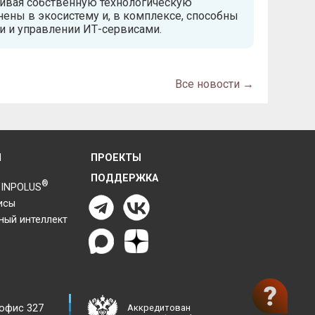
ивая собственную технологическую
ены в экосистему и, в комплексе, способны
и и управлении ИТ-сервисами.
Все новости →
Я
ПРОЕКТЫ
ПОДДЕРЖКА
®
 INPOLUS
исы
ный интеллект
 офис 327
Аккредитован