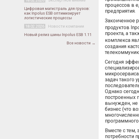
18.02.2026
Экспертное мнение
процессов в е
Цифровая магистраль для грузов:
предприятия.
как Inpolus ESB оптимизирует
логистические процессы
Законченное р
18.02.2026
Новости компании
продуктов Inp
проекта, а та
Новый релиз шины Inpolus ESB 1.11
комплекса явл
Все новости →
создания каст
телекоммуника
Сегодня эффе
специализиров
микросервисах
задач такого 
последователь
Однако сегодн
построенных п
вынужден, не 
бизнес (что в
многочисленны
программного 
Вместе с тем,
потребности 