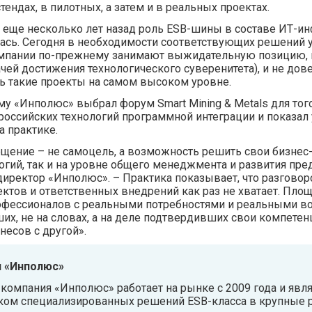
ендах, в пилотных, а затем и в реальных проектах.
 еще несколько лет назад роль ESB-шины в составе ИТ-ин
сь. Сегодня в необходимости соответствующих решений у
пании по-прежнему занимают выжидательную позицию, не
ачей достижения технологического суверенитета), и не до
 такие проекты на самом высоком уровне.
у «Инполюс» выбрал форум Smart Mining & Metals для тог
оссийских технологий программной интеграции и показал 
а практике.
ение – не самоцель, а возможность решить свои бизнес-
огий, так и на уровне общего менеджмента и развития пре
иректор «Инполюс». – Практика показывает, что разговор
ктов и ответственных внедрений как раз не хватает. Площа
офессионалов с реальными потребностями и реальными во
ших, не на словах, а на деле подтвердивших свои компете
есов с другой».
и «Инполюс»
 компания «Инполюс» работает на рынке с 2009 года и явл
ком специализированных решений ESB-класса в крупные р