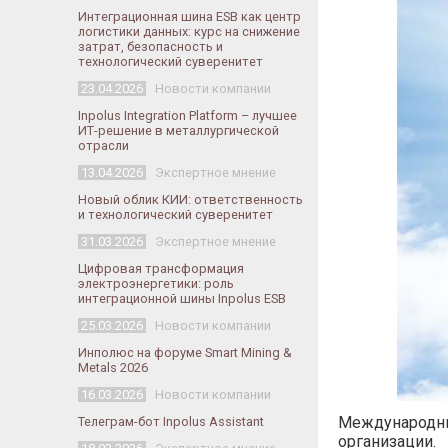
Интеграционная шина ESB как центр
логистики данных: курс на снижение
затрат, безопасность и
технологический суверенитет
23.04.2026
Новости компании
Inpolus Integration Platform – лучшее
ИТ-решение в металлургической
отрасли
13.04.2026
Экспертное мнение
Новый облик КИИ: ответственность
и технологический суверенитет
31.03.2026
Экспертное мнение
Цифровая трансформация
электроэнергетики: роль
интеграционной шины Inpolus ESB
25.03.2026
Новости компании
Инполюс на форуме Smart Mining &
Metals 2026
16.03.2026
Новости компании
Международный
Телеграм-бот Inpolus Assistant
организации.