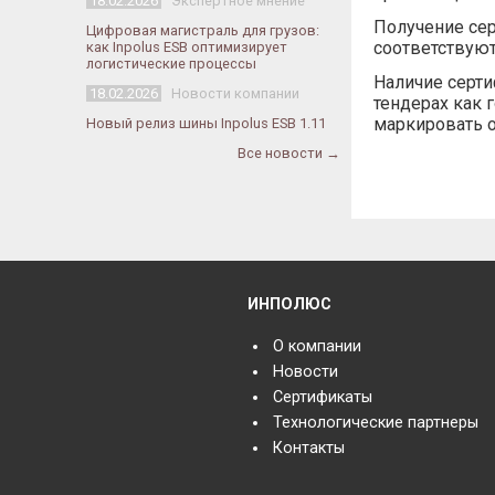
18.02.2026
Экспертное мнение
Получение сер
Цифровая магистраль для грузов:
соответствую
как Inpolus ESB оптимизирует
логистические процессы
Наличие серти
18.02.2026
Новости компании
тендерах как 
маркировать 
Новый релиз шины Inpolus ESB 1.11
Все новости →
ИНПОЛЮС
О компании
Новости
Сертификаты
Технологические партнеры
Контакты