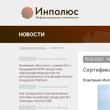
НОВОСТИ
Главная страница
→ Новости
28.07.2026
Новости компании
10.02.2023 Н
Компания «Инполюс» совместно с
Сертифика
Академией MONT выпустила
обучающий видеоролик по
интеграционной платформе Inpolus
Компания Инпо
Integration Platform
22.06.2026
Экспертное мнение
Как превратить корпоративные
системы в рабочую среду для AI с
помощью Inpolus ESB
18.05.2026
Экспертное мнение